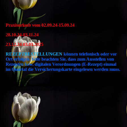
Praxisurlaub vom 02.09.24-15.09.24
28.10.24-03.11.24
23.12.24-03.01.2025
REZEPTBESTELLUNGEN
können telefonisch oder vor
Ort erfolgen- bitte beachten Sie, dass zum Ausstellen von
Rezepten bzw. digitalen Verordnungen (E-Rezept) einmal
im Quartal die Versicherungskarte eingelesen werden muss.
BITTE vereinbaren Sie TERMINE bevorzugt ÜBER
DOCTOLIB, um ein erhöhtes Telefonaufkommen zu vermeiden
(die Vorlaufzeit liegt aktuell bei ca. 12 Wochen).