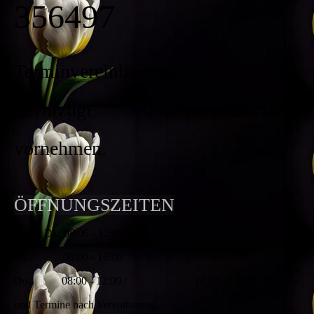
356497
Terminvereinbarungen bitte
bevorzugt über
Doctolib
vornehmen.
ÖFFNUNGSZEITEN
Mo. + Di.: 08:00 - 12:00 / 14:00 - 16:00
Mi.: 08:00 - 16:00
Do.: 08:00 - 12:00 / 14:00 - 16:00
und Termine nach Vereinbarung