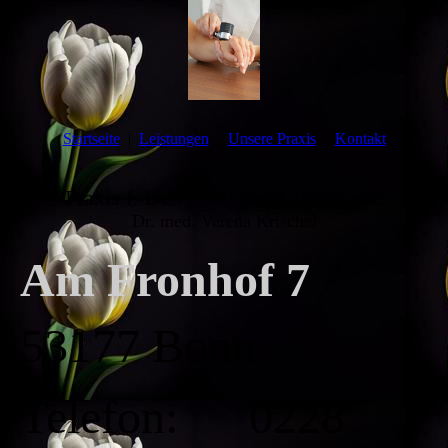
Startseite
Leistungen
Unsere Praxis
Kontakt
Praxis f. Dermatologie/Allergologie
Dr. med. Verena Krischel
Am Fronhof 7
53177 Bonn
Telefon: 0228 /